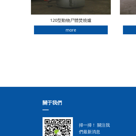
120型動物尸體焚燒爐
more
關于我們
掃一掃！ 關注我
們最新消息