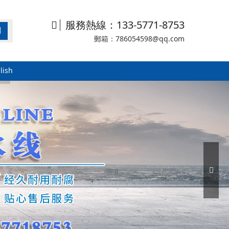
服務熱線：133-5771-8753
郵箱：786054598@qq.com
lish