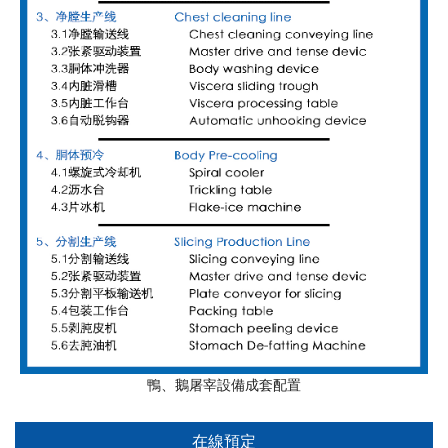
鴨、鵝屠宰設備成套配置
在線預定