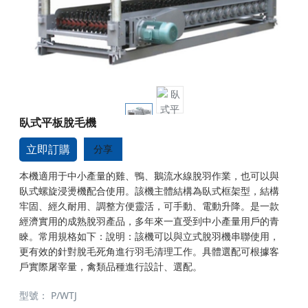
臥式平板脫毛機
立即訂購
分享
本機適用于中小產量的雞、鴨、鵝流水線脫羽作業，也可以與
臥式螺旋浸燙機配合使用。該機主體結構為臥式框架型，結構
牢固、經久耐用、調整方便靈活，可手動、電動升降。是一款
經濟實用的成熟脫羽產品，多年來一直受到中小產量用戶的青
睞。常用規格如下：說明：該機可以與立式脫羽機串聯使用，
更有效的針對脫毛死角進行羽毛清理工作。具體選配可根據客
戶實際屠宰量，禽類品種進行設計、選配。
型號：
P/WTJ