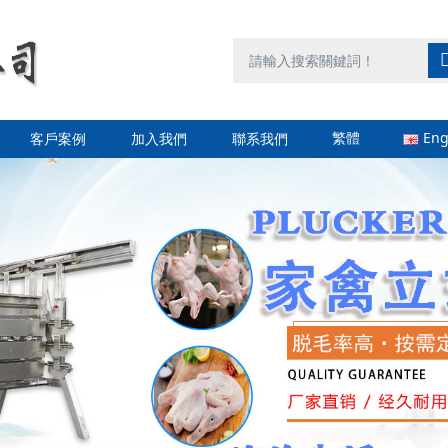
繁體
Eng
客戶案例
加入我們
聯系我們