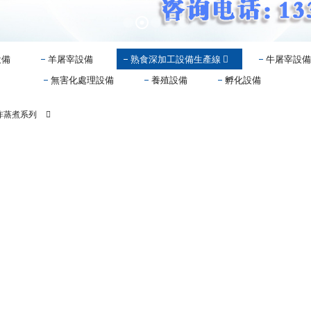
設備
羊屠宰設備
熟食深加工設備生產線
牛屠宰設備
無害化處理設備
養殖設備
孵化設備
炸蒸煮系列