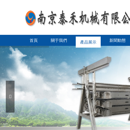
首頁
關于我們
產品展示
新聞動態